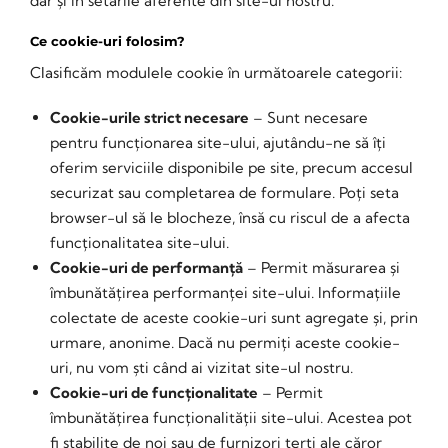
dar și in setările aferente din site-ul nostru.
Ce cookie-uri folosim?
Clasificăm modulele cookie în următoarele categorii:
Cookie-urile strict necesare
– Sunt necesare
pentru funcționarea site-ului, ajutându-ne să îți
oferim serviciile disponibile pe site, precum accesul
securizat sau completarea de formulare. Poți seta
browser-ul să le blocheze, însă cu riscul de a afecta
funcționalitatea site-ului.
Cookie-uri de performanță
– Permit măsurarea și
îmbunătățirea performanței site-ului. Informațiile
colectate de aceste cookie-uri sunt agregate și, prin
urmare, anonime. Dacă nu permiți aceste cookie-
uri, nu vom ști când ai vizitat site-ul nostru.
Cookie-uri de funcționalitate
– Permit
îmbunătățirea funcționalității site-ului. Acestea pot
fi stabilite de noi sau de furnizori terți ale căror