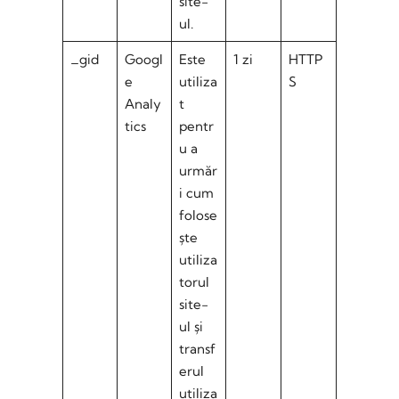
site-
ul.
_gid
Googl
Este
1 zi
HTTP
e
utiliza
S
Analy
t
tics
pentr
u a
urmăr
i cum
folose
ște
utiliza
torul
site-
ul și
transf
erul
utiliza