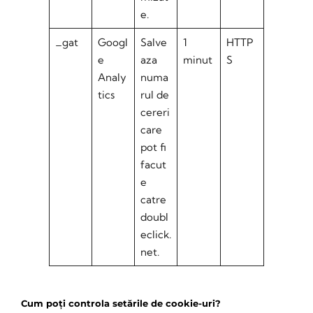
e.
_gat
Googl
Salve
1
HTTP
e
aza
minut
S
Analy
numa
tics
rul de
cereri
care
pot fi
facut
e
catre
doubl
eclick.
net.
Cum poți controla setările de cookie-uri?