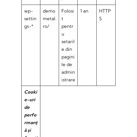
wp-
demo
Folosi
1 an
HTTP
settin
metal.
t
S
gs-*
ro/
pentr
u
setaril
e din
pagini
le de
admin
istrare
Cooki
e-uri
de
perfo
rmanț
ă și