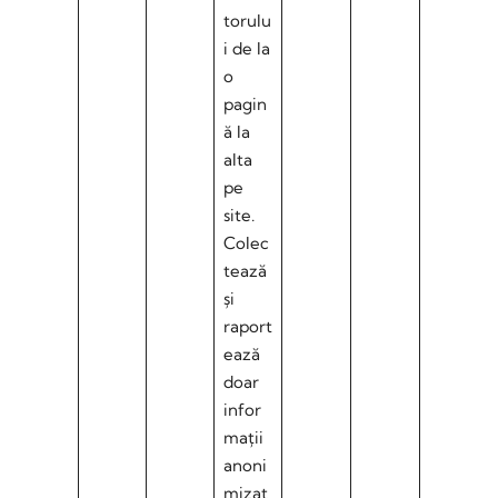
torulu
i de la
o
pagin
ă la
alta
pe
site.
Colec
tează
și
raport
ează
doar
infor
mații
anoni
mizat