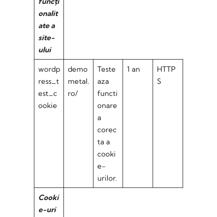
funcți
onalit
ate a
site-
ului
wordp
demo
Teste
1 an
HTTP
ress_t
metal.
aza
S
est_c
ro/
functi
ookie
onare
a
corec
ta a
cooki
e-
urilor.
Cooki
e-uri