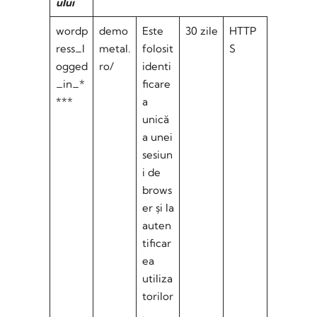
ului
wordp
demo
Este
30 zile
HTTP
ress_l
metal.
folosit
S
ogged
ro/
identi
_in_*
ficare
***
a
unică
a unei
sesiun
i de
brows
er și la
auten
tificar
ea
utiliza
torilor
.