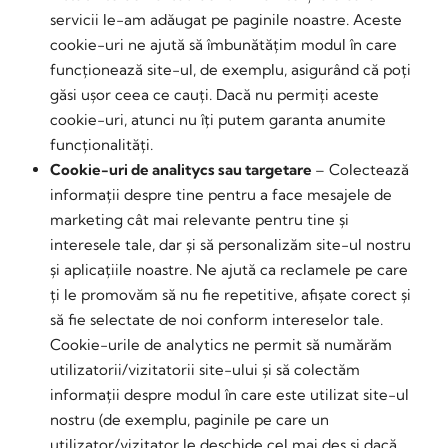
servicii le-am adăugat pe paginile noastre. Aceste
cookie-uri ne ajută să îmbunătățim modul în care
funcționează site-ul, de exemplu, asigurând că poți
găsi ușor ceea ce cauți. Dacă nu permiți aceste
cookie-uri, atunci nu îți putem garanta anumite
funcționalități.
Cookie-uri de analitycs sau targetare
– Colectează
informații despre tine pentru a face mesajele de
marketing cât mai relevante pentru tine și
interesele tale, dar și să personalizăm site-ul nostru
și aplicațiile noastre. Ne ajută ca reclamele pe care
ți le promovăm să nu fie repetitive, afișate corect și
să fie selectate de noi conform intereselor tale.
Cookie-urile de analytics ne permit să numărăm
utilizatorii/vizitatorii site-ului și să colectăm
informații despre modul în care este utilizat site-ul
nostru (de exemplu, paginile pe care un
utilizator/vizitator le deschide cel mai des și dacă