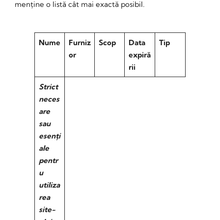
menține o listă cât mai exactă posibil.
Nume
Furniz
Scop
Data
Tip
or
expiră
rii
Strict
neces
are
sau
esenți
ale
pentr
u
utiliza
rea
site-