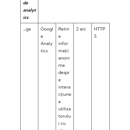
de
analyt
ics
_ga
Googl
Retin
2 ani
HTTP
e
e
S
Analy
infor
tics
mații
anoni
me
despr
e
intera
cțiune
a
utiliza
torulu
i cu