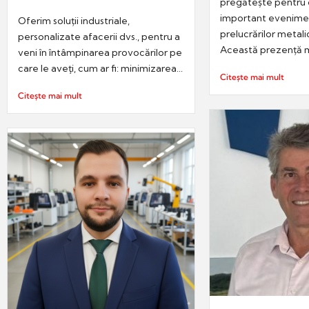
pregătește pentru 
important evenimen
Oferim soluții industriale,
prelucrărilor metali
personalizate afacerii dvs., pentru a
Această prezență m
veni în întâmpinarea provocărilor pe
care le aveţi, cum ar fi: minimizarea...
Citește mai mult
Citește mai mult