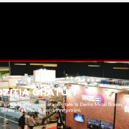
I?
OZIȚIA GRATUIT
s spre transformarea afacerii tale la Demo Metal Brașov. A
i de acces obținut în urma înregistrării.