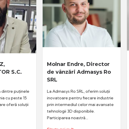
Z,
Molnar Endre, Director
OR S.C.
de vânzări Admasys Ro
SRL
dintre puținele
La Admasys Ro SRL, oferim soluții
ia cu peste 15
inovatoare pentru fiecare industrie
re oferă soluții
prin intermediul celor mai avansate
tehnologii 3D disponibile.
Participarea noastră...