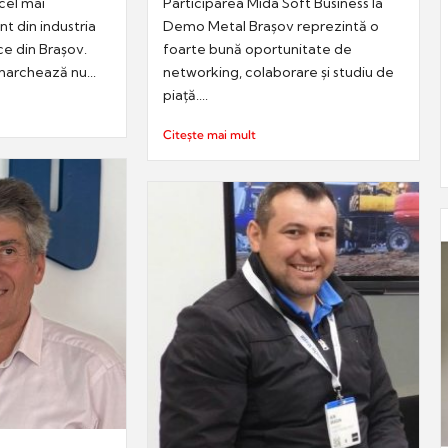
cel mai
Participarea Mida Soft Business la
t din industria
Demo Metal Brașov reprezintă o
ce din Brașov.
foarte bună oportunitate de
archează nu...
networking, colaborare și studiu de
piață....
Citește mai mult