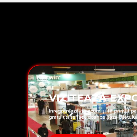
CE MAI AȘTEPȚ
VIZITEAZĂ EXP
Înregistrează-te acum și fă primul pa
gratuit și se face doar pe baza biletulu