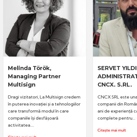
Melinda Török,
SERVET YILDI
Managing Partner
ADMINISTRAT
Multisign
CNCX. S.RL.
Dragi vizitatori, La Multisign credem
CNCX SRL este una 
în puterea inovației și a tehnologiilor
companii din Român
care transformă modul în care
ani de experiență ca
companiile își desfășoară
complete pentru...
activitatea....
Citește mai mult