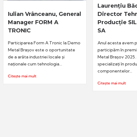
Laurențiu Bă
Iulian Vrânceanu, General
Director Tehn
Manager FORM A
Producție S
TRONIC
SA
Participarea Form A Tronic la Demo
Anul acesta avem p
Metal Brașov este o oportunitate
participăm în prem
de a arăta industriei locale și
Metal Brașov 2025
naționale cum tehnologia...
specializați în produ
componentelor...
Citește mai mult
Citește mai mult