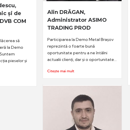
descu,
Alin DRĂGAN,
ic și de
Administrator ASIMO
ILDVB COM
TRADING PROD
Participarea la Demo Metal Brașov
lăcerea să
reprezintă o foarte bună
ieră la Demo
oportunitate pentru a ne întâlni
. Suntem
actualii clienți, dar și o oportunitate...
cția pieselor și
Citește mai mult