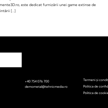
amente3D.ro, este dedicat furnizării unei game ex­tinse de
intării […]
Termeni și condiț
+40 754 076 700
Politica de confid
demometal@tehnicmedia.ro
Politica de cooki