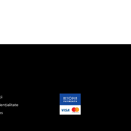
ii
ențialitate
es