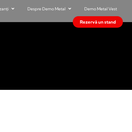
zanți
Despre Demo Metal
Demo Metal Vest
Rezervă un stand