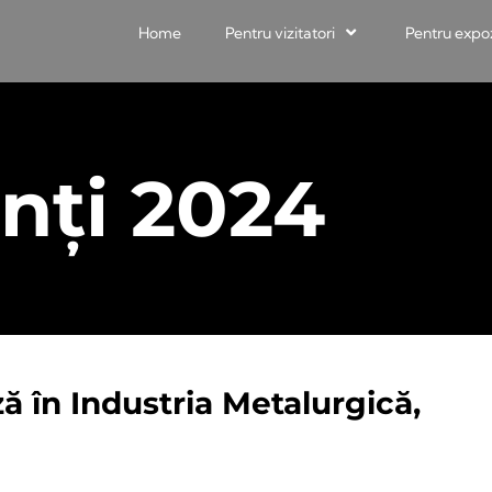
Home
Pentru vizitatori
Pentru expo
nți 2024
ză în Industria Metalurgică,