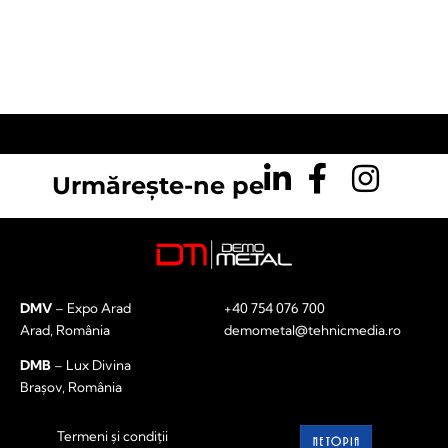
Urmărește-ne pe
DMV
– Expo Arad
+40 754 076 700
Arad, România
demometal@tehnicmedia.ro
DMB
– Lux Divina
Brașov, România
Termeni și condiții