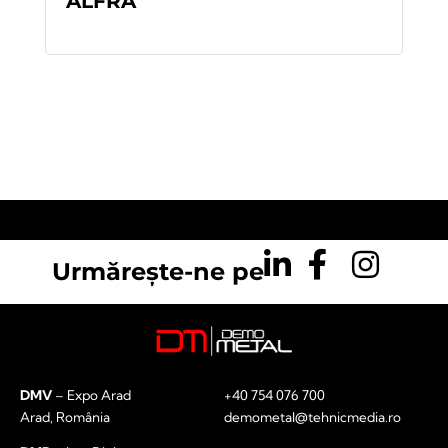
ALFRA
READ MORE
Urmărește-ne pe
DMV
– Expo Arad
+40 754 076 700
Arad, România
demometal@tehnicmedia.ro