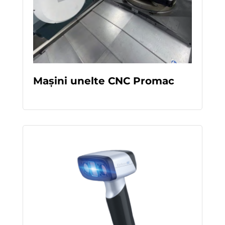
REA
D
Mașini unelte CNC Promac
MOR
E