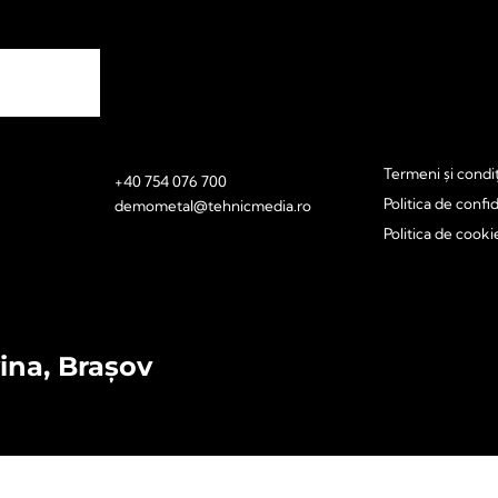
Termeni și condiț
+40 754 076 700
Politica de confid
demometal@tehnicmedia.ro
Politica de cooki
vina, Brașov