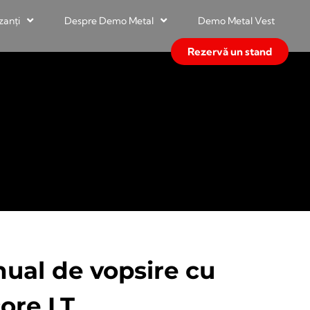
zanți
Despre Demo Metal
Demo Metal Vest
Rezervă un stand
ual de vopsire cu
ore LT