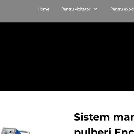
Home
Pentru vizitatori
Pentru expo
Sistem man
pulberi Enc