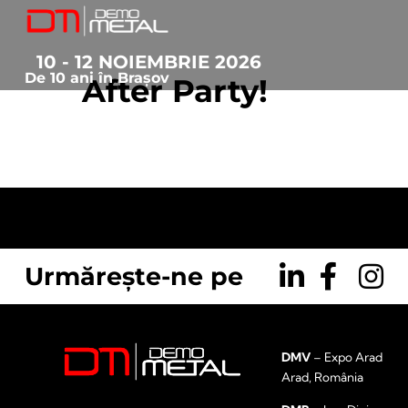
10 - 12 NOIEMBRIE 2026
De 10 ani în Brașov
After Party!
February 24, 2017
• 0 Comment
Urmărește-ne pe
DMV
– Expo Arad
Arad, România