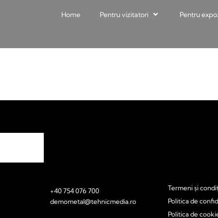
Home
Pentru vizitatori
Pentru expo
Termeni și condiț
+40 754 076 700
Politica de confid
demometal@tehnicmedia.ro
Politica de cooki