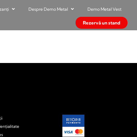
zanți
Despre Demo Metal
Demo Metal Vest
Rezervă un stand
ii
ențialitate
es