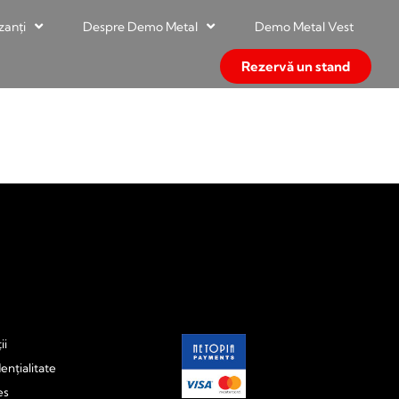
zanți
Despre Demo Metal
Demo Metal Vest
Rezervă un stand
ii
ențialitate
es