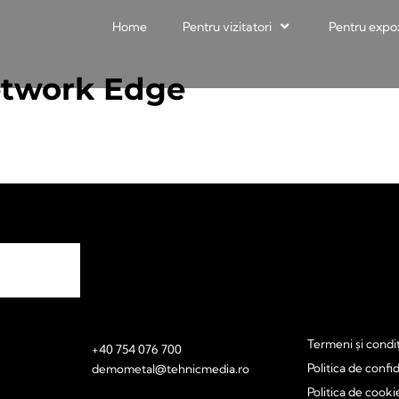
Home
Pentru vizitatori
Pentru expo
network Edge
Termeni și condiț
+40 754 076 700
Politica de confid
demometal@tehnicmedia.ro
Politica de cooki