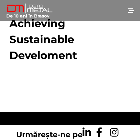
De 10 ani în Brașov
Achieving
Sustainable
Develoment
February 24, 2017
• 0 Comment
Urmărește-ne pe