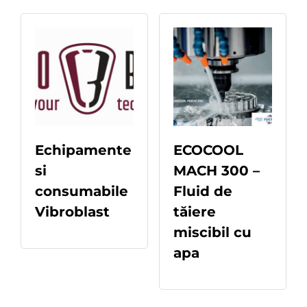
Echipamente
ECOCOOL
si
MACH 300 –
consumabile
Fluid de
Vibroblast
tăiere
READ MORE
miscibil cu
apa
READ MORE