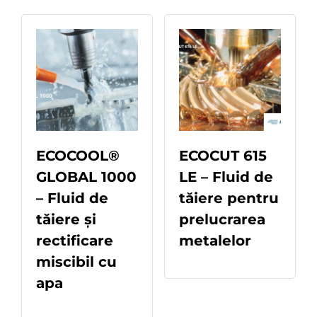
ECOCOOL®
ECOCUT 615
GLOBAL 1000
LE – Fluid de
– Fluid de
tăiere pentru
tăiere și
prelucrarea
rectificare
metalelor
READ MORE
miscibil cu
apa
READ MORE