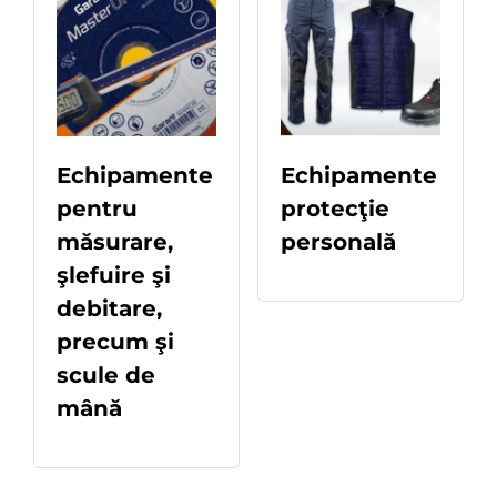
Echipamente
Echipamente
pentru
protecţie
măsurare,
personală
READ MORE
şlefuire şi
debitare,
precum şi
scule de
mână
READ MORE