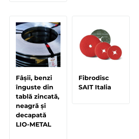
Fâșii, benzi
Fibrodisc
înguste din
SAIT Italia
READ MORE
tablă zincată,
neagră și
decapată
LIO-METAL
READ MORE