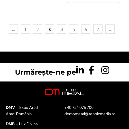
←
1
2
3
4
5
6
7
→
Urmărește-ne pe
DMV
– Expo Arad
+40 754 076 700
Arad, România
demometal@tehnicmedia.ro
DMB
– Lux Divina