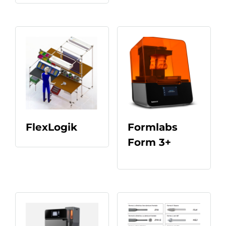
READ
MOR
FlexLogik
Formlabs
E
Form 3+
READ MORE