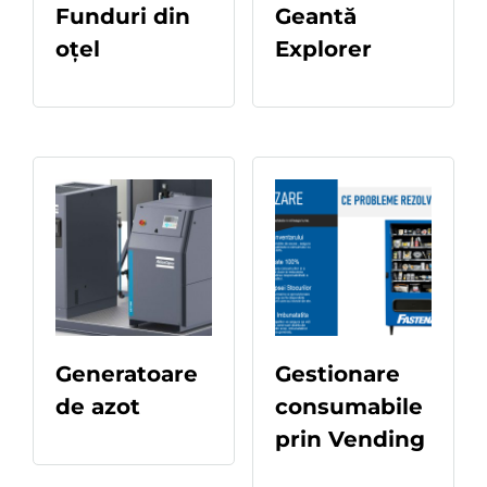
Funduri din
Geantă
oțel
Explorer
READ MORE
READ MORE
Generatoare
Gestionare
de azot
consumabile
READ MORE
prin Vending
READ MORE