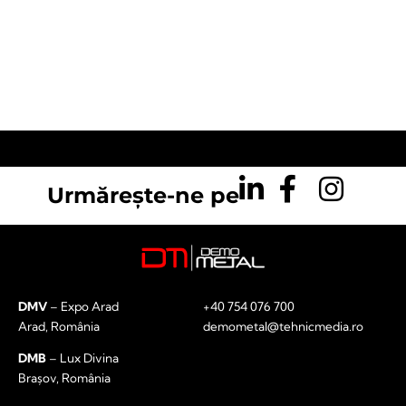
Urmărește-ne pe
DMV
– Expo Arad
+40 754 076 700
Arad, România
demometal@tehnicmedia.ro
DMB
– Lux Divina
Brașov, România