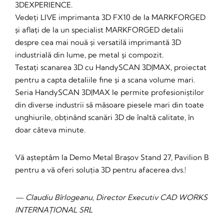
3DEXPERIENCE.
Vedeți LIVE imprimanta 3D FX10 de la MARKFORGED
și aflați de la un specialist MARKFORGED detalii
despre cea mai nouă și versatilă imprimantă 3D
industrială din lume, pe metal și compozit.
Testați scanarea 3D cu HandySCAN 3D|MAX, proiectat
pentru a capta detaliile fine și a scana volume mari.
Seria HandySCAN 3D|MAX le permite profesioniștilor
din diverse industrii să măsoare piesele mari din toate
unghiurile, obținând scanări 3D de înaltă calitate, în
doar câteva minute.
Vă așteptâm la Demo Metal Brașov Stand 27, Pavilion B
pentru a vă oferi soluția 3D pentru afacerea dvs.!
— Claudiu Bîrlogeanu, Director Executiv CAD WORKS
INTERNAȚIONAL SRL