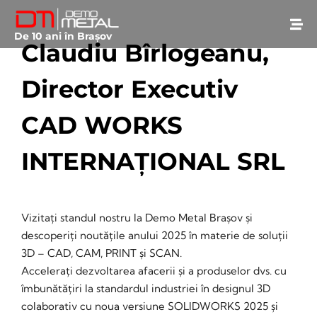
De 10 ani în Brașov
Claudiu Bîrlogeanu,
Director Executiv
CAD WORKS
INTERNAȚIONAL SRL
September 26, 2024
• 0 Comment
Vizitați standul nostru la Demo Metal Brașov și
descoperiți noutățile anului 2025 în materie de soluții
3D – CAD, CAM, PRINT și SCAN.
Accelerați dezvoltarea afacerii și a produselor dvs. cu
îmbunătățiri la standardul industriei în designul 3D
colaborativ cu noua versiune SOLIDWORKS 2025 și