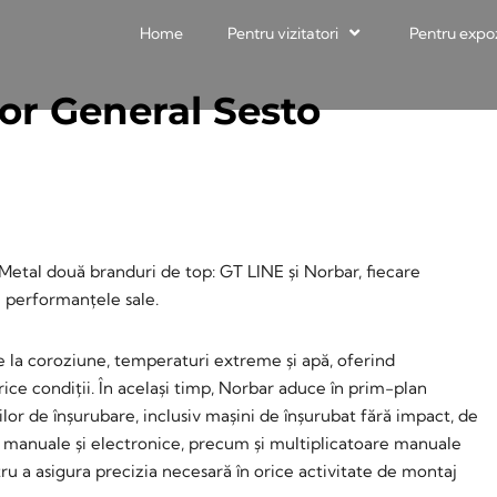
Home
Pentru vizitatori
Pentru expo
or General Sesto
etal două branduri de top: GT LINE și Norbar, fiecare
i performanțele sale.
te la coroziune, temperaturi extreme și apă, oferind
 orice condiții. În același timp, Norbar aduce în prim-plan
or de înșurubare, inclusiv mașini de înșurubat fără impact, de
e manuale și electronice, precum și multiplicatoare manuale
 a asigura precizia necesară în orice activitate de montaj