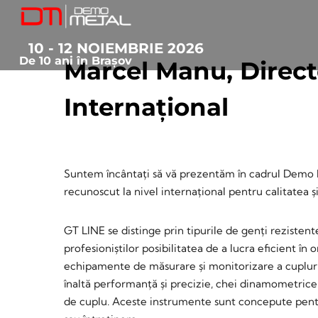
10 - 12 NOIEMBRIE 2026
De 10 ani în Brașov
Marcel Manu, Direct
Internațional
October 10, 2024
• 0 Comment
Suntem încântați să vă prezentăm în cadrul Demo M
recunoscut la nivel internațional pentru calitatea ș
GT LINE se distinge prin tipurile de genți rezisten
profesioniștilor posibilitatea de a lucra eficient în
echipamente de măsurare și monitorizare a cupluril
înaltă performanță și precizie, chei dinamometric
de cuplu. Aceste instrumente sunt concepute pentru