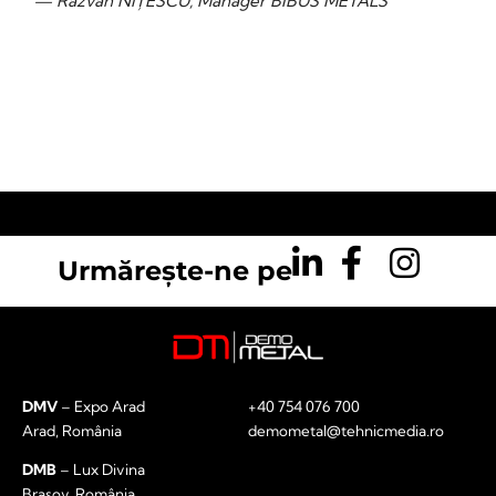
— Răzvan NIȚESCU, Manager BIBUS METALS
Urmărește-ne pe
DMV
– Expo Arad
+40 754 076 700
Arad, România
demometal@tehnicmedia.ro
DMB
– Lux Divina
Brașov, România