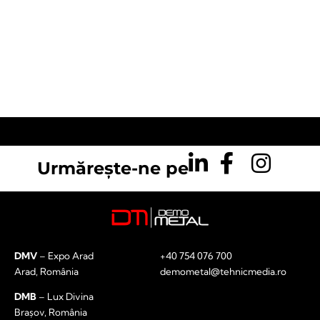
Urmărește-ne pe
DMV
– Expo Arad
+40 754 076 700
Arad, România
demometal@tehnicmedia.ro
DMB
– Lux Divina
Brașov, România