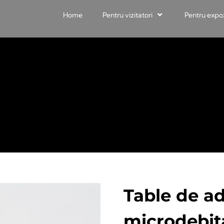
Home
Pentru vizitatori
Pentru expo
Table de ad
microdebit