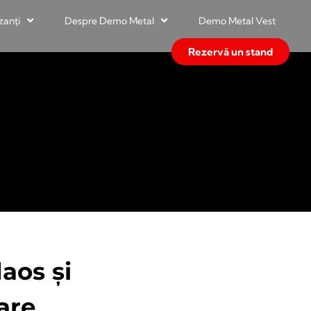
zanți
Despre Demo Metal
Demo Metal Vest
Rezervă un stand
aos și
are