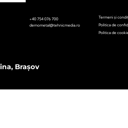
Termeni și condiț
+40 754 076 700
Politica de confid
demometal@tehnicmedia.ro
Politica de cooki
vina, Brașov